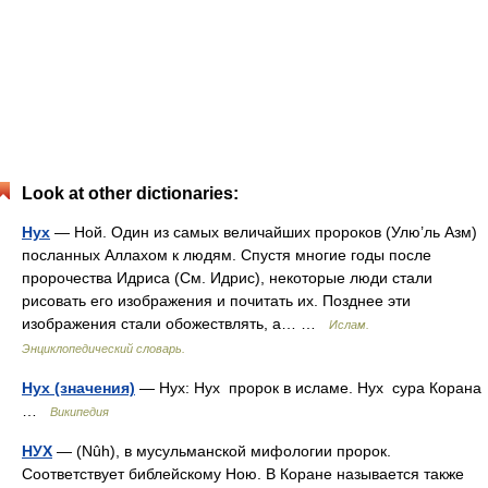
Look at other dictionaries:
Нух
— Ной. Один из самых величайших пророков (Улю’ль Азм)
посланных Аллахом к людям. Спустя многие годы после
пророчества Идриса (См. Идрис), некоторые люди стали
рисовать его изображения и почитать их. Позднее эти
изображения стали обожествлять, а… …
Ислам.
Энциклопедический словарь.
Нух (значения)
— Нух: Нух пророк в исламе. Нух сура Корана
…
Википедия
НУХ
— (Nûh), в мусульманской мифологии пророк.
Соответствует библейскому Ною. В Коране называется также