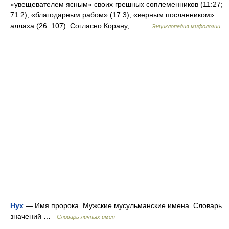
«увещевателем ясным» своих грешных соплеменников (11:27;
71:2), «благодарным рабом» (17:3), «верным посланником»
аллаха (26: 107). Согласно Корану,… …
Энциклопедия мифологии
Нух
— Имя пророка. Мужские мусульманские имена. Словарь
значений …
Словарь личных имен