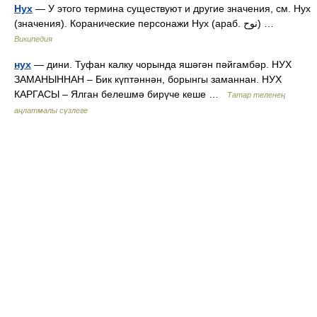
Нух
— У этого термина существуют и другие значения, см. Нух
(значения). Коранические персонажи Нух (араб. نوح‎‎) …
Википедия
нух
— дини. Туфан калку чорында яшәгән пәйгамбәр. НУХ
ЗАМАНЫННАН – Бик күптәннән, борынгы заманнан. НУХ
КАРГАСЫ – Ялган белешмә бирүче кеше …
Татар теленең
аңлатмалы сүзлеге