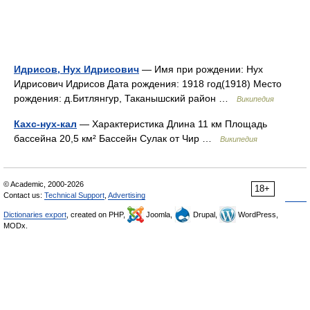
Идрисов, Нух Идрисович
— Имя при рождении: Нух
Идрисович Идрисов Дата рождения: 1918 год(1918) Место
рождения: д.Битлянгур, Таканышский район …
Википедия
Кахс-нух-кал
— Характеристика Длина 11 км Площадь
бассейна 20,5 км² Бассейн Сулак от Чир …
Википедия
© Academic, 2000-2026
18+
Contact us:
Technical Support
,
Advertising
Dictionaries export
, created on PHP,
Joomla,
Drupal,
WordPress,
MODx.