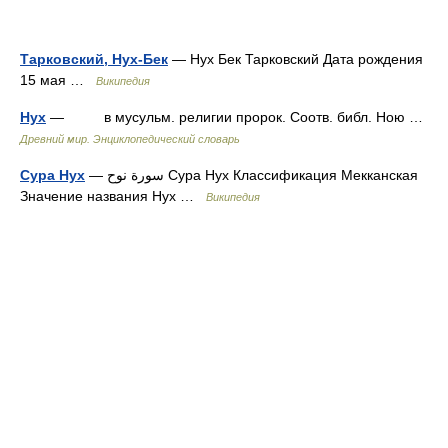
Тарковский, Нух-Бек
— Нух Бек Тарковский Дата рождения
15 мая …
Википедия
Нух
— в мусульм. религии пророк. Соотв. библ. Ною …
Древний мир. Энциклопедический словарь
Сура Нух
— سورة نوح Сура Нух Классификация Мекканская
Значение названия Нух …
Википедия