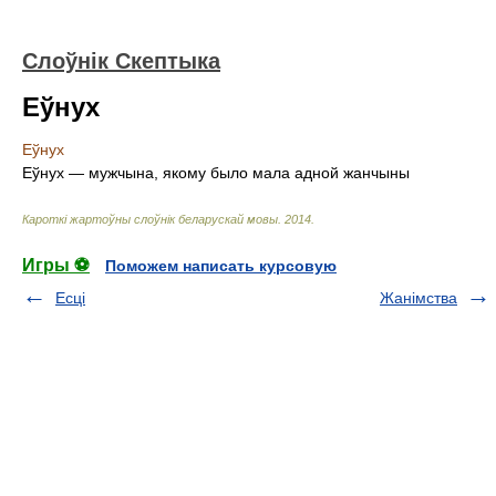
Слоўнік Скептыка
Еўнух
Еўнух
Еўнух — мужчына, якому было мала адной жанчыны
Кароткі жартоўны слоўнік беларускай мовы
.
2014
.
Игры ⚽
Поможем написать курсовую
Есці
Жанімства